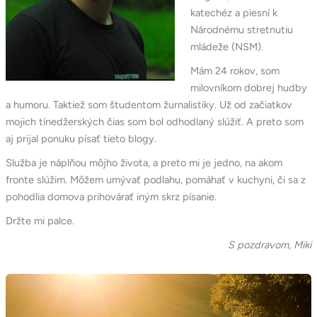
katechéz a piesní k
Národnému stretnutiu
mládeže (NSM).
Mám 24 rokov, som
milovníkom dobrej hudby
a humoru. Taktiež som študentom žurnalistiky. Už od začiatkov
mojich tínedžerských čias som bol odhodlaný slúžiť. A preto som
aj prijal ponuku písať tieto blogy.
Služba je náplňou môjho života, a preto mi je jedno, na akom
fronte slúžim. Môžem umývať podlahu, pomáhať v kuchyni, či sa z
pohodlia domova prihovárať iným skrz písanie.
Držte mi palce.
S pozdravom, Miki
Svieť:
pieseň,
ktorá