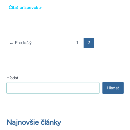
Čítať príspevok »
←
Predošlý
1
2
Hľadať
Hľadať
Najnovšie články