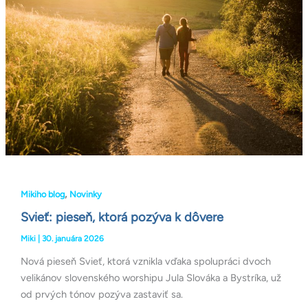
pozýva
k
dôvere
,
Mikiho blog
Novinky
Svieť: pieseň, ktorá pozýva k dôvere
Miki
|
30. januára 2026
Nová pieseň Svieť, ktorá vznikla vďaka spolupráci dvoch
velikánov slovenského worshipu Jula Slováka a Bystríka, už
od prvých tónov pozýva zastaviť sa.