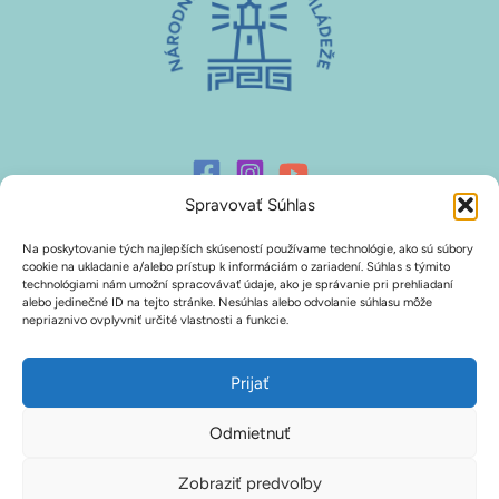
Spravovať Súhlas
Na poskytovanie tých najlepších skúseností používame technológie, ako sú súbory
Prihlasovanie P26
cookie na ukladanie a/alebo prístup k informáciám o zariadení. Súhlas s týmito
technológiami nám umožní spracovávať údaje, ako je správanie pri prehliadaní
alebo jedinečné ID na tejto stránke. Nesúhlas alebo odvolanie súhlasu môže
Podporte nás
nepriaznivo ovplyvniť určité vlastnosti a funkcie.
Na stiahnutie
Zásady používania súborov cookie (EÚ)
Prijať
Odmietnuť
Zobraziť predvoľby