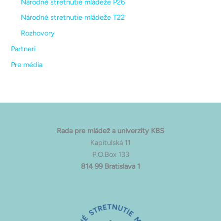
Národné stretnutie mládeže P26
Národné stretnutie mládeže T22
Rozhovory
Partneri
Pre média
Rada pre mládež a univerzity KBS
Kapitulská 11
P.O.Box 133
814 99 Bratislava 1