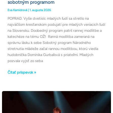
sobotným programom
Eva Kamidrová
|
1. augusta 2026
POPRAD. Vyše dvetisíc mladých ľudí sa stretlo na
najväčšom kresťanskom podujatí pre mladých veriacich ľudí
na Slovensku. Doobedný program patril rannej modlitbe a
katechéze na tému OŽ! Ranná modlitba zameraná na
správnu lásku k sebe Sobotný program Národného
stretnutia mládeže začal rannou modlitbou, ktorú viedla
hudobníčka Dominika Gurbaľová s priateľmi. Mladých
pozvala vyjsť zo seba
Čítať príspevok »
V Poprade
sa
začalo
piate