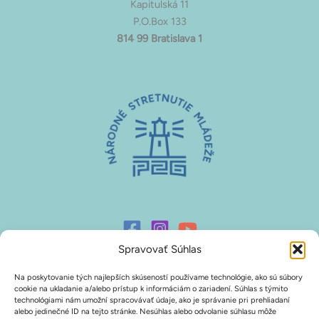
Kapitulská 11
P.O.Box 133
814 99 Bratislava 1
Spravovať Súhlas
Na poskytovanie tých najlepších skúseností používame technológie, ako sú súbory
Prihlasovanie P26
cookie na ukladanie a/alebo prístup k informáciám o zariadení. Súhlas s týmito
technológiami nám umožní spracovávať údaje, ako je správanie pri prehliadaní
alebo jedinečné ID na tejto stránke. Nesúhlas alebo odvolanie súhlasu môže