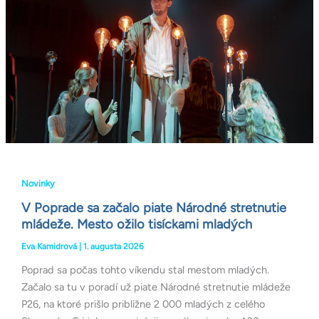
Národné
stretnutie
mládeže.
Mesto
ožilo
tisíckami
mladých
Novinky
V Poprade sa začalo piate Národné stretnutie
mládeže. Mesto ožilo tisíckami mladých
Eva Kamidrová
|
1. augusta 2026
Poprad sa počas tohto víkendu stal mestom mladých.
Začalo sa tu v poradí už piate Národné stretnutie mládeže
P26, na ktoré prišlo približne 2 000 mladých z celého