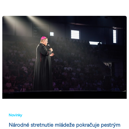
Národné
stretnutie
mládeže
pokračuje
pestrým
sobotným
programom
Novinky
Národné stretnutie mládeže pokračuje pestrým