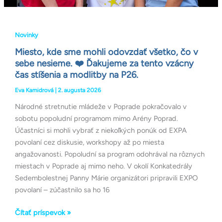
tento
vzácny
čas
Novinky
stíšenia
Miesto, kde sme mohli odovzdať všetko, čo v
a
sebe nesieme. ❤️ Ďakujeme za tento vzácny
modlitby
čas stíšenia a modlitby na P26.
na
P26.
Eva Kamidrová
|
2. augusta 2026
Národné stretnutie mládeže v Poprade pokračovalo v
sobotu popoludní programom mimo Arény Poprad.
Účastníci si mohli vybrať z niekoľkých ponúk od EXPA
povolaní cez diskusie, workshopy až po miesta
angažovanosti. Popoludní sa program odohrával na rôznych
miestach v Poprade aj mimo neho. V okolí Konkatedrály
Sedembolestnej Panny Márie organizátori pripravili EXPO
povolaní – zúčastnilo sa ho 16
Čítať príspevok »