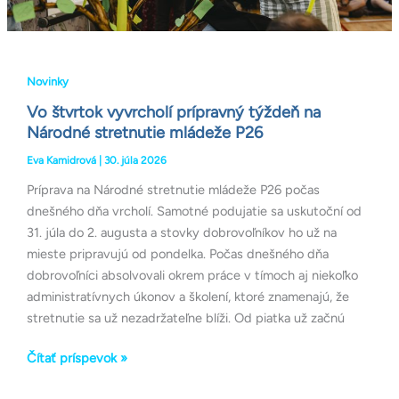
Novinky
Vo štvrtok vyvrcholí prípravný týždeň na
Národné stretnutie mládeže P26
Eva Kamidrová
|
30. júla 2026
Príprava na Národné stretnutie mládeže P26 počas
dnešného dňa vrcholí. Samotné podujatie sa uskutoční od
31. júla do 2. augusta a stovky dobrovoľníkov ho už na
mieste pripravujú od pondelka. Počas dnešného dňa
dobrovoľníci absolvovali okrem práce v tímoch aj niekoľko
administratívnych úkonov a školení, ktoré znamenajú, že
stretnutie sa už nezadržateľne blíži. Od piatka už začnú
Čítať príspevok »