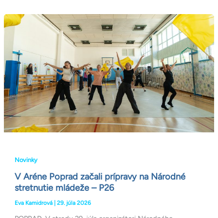
V
Aréne
Poprad
začali
prípravy
na
Národné
stretnutie
mládeže
–
P26
Novinky
V Aréne Poprad začali prípravy na Národné
stretnutie mládeže – P26
Eva Kamidrová
|
29. júla 2026