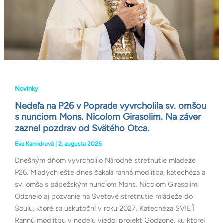
omšou
s
nunciom
Mons.
Nicolom
Girasolim.
Na
Novinky
záver
zaznel
Nedeľa na P26 v Poprade vyvrcholila sv. omšou
pozdrav
s nunciom Mons. Nicolom Girasolim. Na záver
od
zaznel pozdrav od Svätého Otca.
Svätého
Eva Kamidrová
|
2. augusta 2026
Otca.
Dnešným dňom vyvrcholilo Národné stretnutie mládeže
P26. Mladých ešte dnes čakala ranná modlitba, katechéza a
sv. omša s pápežským nunciom Mons. Nicolom Girasolim.
Odznelo aj pozvanie na Svetové stretnutie mládeže do
Soulu, ktoré sa uskutoční v roku 2027. Katechéza SV!EŤ
Rannú modlitbu v nedeľu viedol projekt Godzone, ku ktorej