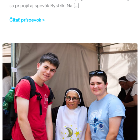
sa pripojil aj spevák Bystrík. Na […]
Čítať príspevok »
Miesto,
kde
sme
mohli
odovzdať
všetko,
čo
v
sebe
nesieme.
❤️
Ďakujeme
za