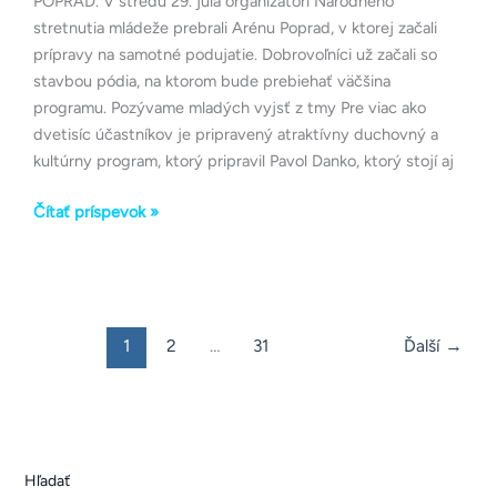
POPRAD. V stredu 29. júla organizátori Národného
stretnutia mládeže prebrali Arénu Poprad, v ktorej začali
prípravy na samotné podujatie. Dobrovoľníci už začali so
stavbou pódia, na ktorom bude prebiehať väčšina
programu. Pozývame mladých vyjsť z tmy Pre viac ako
dvetisíc účastníkov je pripravený atraktívny duchovný a
kultúrny program, ktorý pripravil Pavol Danko, ktorý stojí aj
Čítať príspevok »
1
2
…
31
Ďalší
→
Hľadať