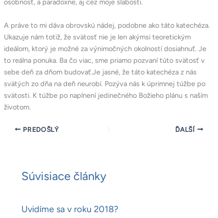
osobnosť, a paradoxne, aj cez moje slabosti.
A práve to mi dáva obrovskú nádej, podobne ako táto katechéza.
Ukazuje nám totiž, že svätosť nie je len akýmsi teoretickým
ideálom, ktorý je možné za výnimočných okolností dosiahnuť. Je
to reálna ponuka. Ba čo viac, sme priamo pozvaní túto svätosť v
sebe deň za dňom budovať.Je jasné, že táto katechéza z nás
svätých zo dňa na deň neurobí. Pozýva nás k úprimnej túžbe po
svätosti. K túžbe po naplnení jedinečného Božieho plánu s naším
životom.
PREDOŠLÝ
ĎALŠÍ
Súvisiace články
Uvidíme sa v roku 2018?