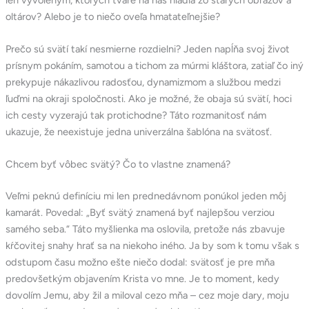
oltárov? Alebo je to niečo oveľa hmatateľnejšie?
Prečo sú svätí takí nesmierne rozdielni? Jeden napĺňa svoj život
prísnym pokáním, samotou a tichom za múrmi kláštora, zatiaľ čo iný
prekypuje nákazlivou radosťou, dynamizmom a službou medzi
ľuďmi na okraji spoločnosti. Ako je možné, že obaja sú svätí, hoci
ich cesty vyzerajú tak protichodne? Táto rozmanitosť nám
ukazuje, že neexistuje jedna univerzálna šablóna na svätosť.
Chcem byť vôbec svätý? Čo to vlastne znamená?
Veľmi peknú definíciu mi len prednedávnom ponúkol jeden môj
kamarát. Povedal: „Byť svätý znamená byť najlepšou verziou
samého seba.“ Táto myšlienka ma oslovila, pretože nás zbavuje
kŕčovitej snahy hrať sa na niekoho iného. Ja by som k tomu však s
odstupom času možno ešte niečo dodal: svätosť je pre mňa
predovšetkým objavením Krista vo mne. Je to moment, kedy
dovolím Jemu, aby žil a miloval cezo mňa – cez moje dary, moju