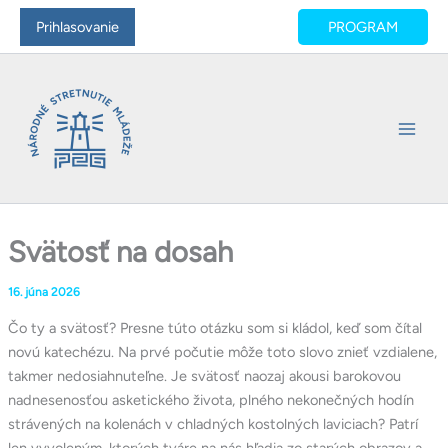
Preskočiť
Main
Prihlasovanie
PROGRAM
na
Men
obsah
Svätosť na dosah
16. júna 2026
Čo ty a svätosť? Presne túto otázku som si kládol, keď som čítal
novú katechézu. Na prvé počutie môže toto slovo znieť vzdialene,
takmer nedosiahnuteľne. Je svätosť naozaj akousi barokovou
nadnesenosťou asketického života, plného nekonečných hodín
strávených na kolenách v chladných kostolných laviciach? Patrí
len vyvoleným, ktorých tváre na nás hľadia zo starých obrazov a