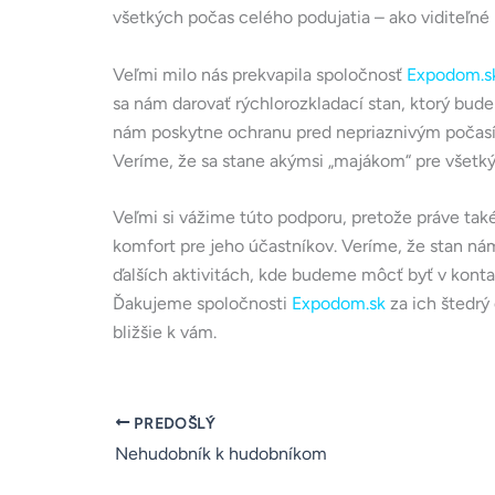
všetkých počas celého podujatia – ako viditeľné
Veľmi milo nás prekvapila spoločnosť
Expodom.s
sa nám darovať rýchlorozkladací stan, ktorý bude
nám poskytne ochranu pred nepriaznivým počasím 
Veríme, že sa stane akýmsi „majákom“ pre všetký
Veľmi si vážime túto podporu, pretože práve tak
komfort pre jeho účastníkov. Veríme, že stan nám 
ďalších aktivitách, kde budeme môcť byť v kontak
Ďakujeme spoločnosti
Expodom.sk
za ich štedrý
bližšie k vám.
PREDOŠLÝ
Nehudobník k hudobníkom