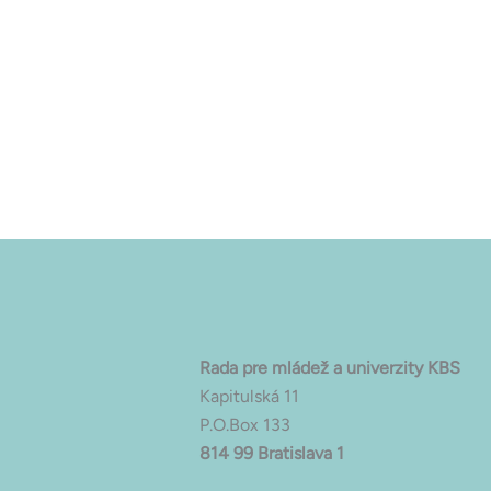
Rada pre mládež a univerzity KBS
Kapitulská 11
P.O.Box 133
814 99 Bratislava 1