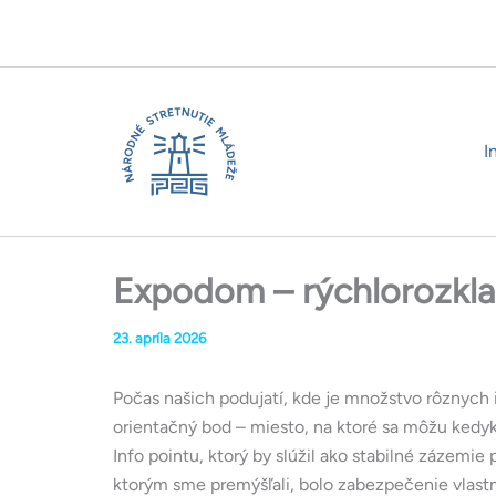
Preskočiť
na
obsah
I
Expodom – rýchlorozkla
23. apríla 2026
Počas našich podujatí, kde je množstvo rôznych i
orientačný bod – miesto, na ktoré sa môžu kedyk
Info pointu, ktorý by slúžil ako stabilné zázemi
ktorým sme premýšľali, bolo zabezpečenie vlastnéh