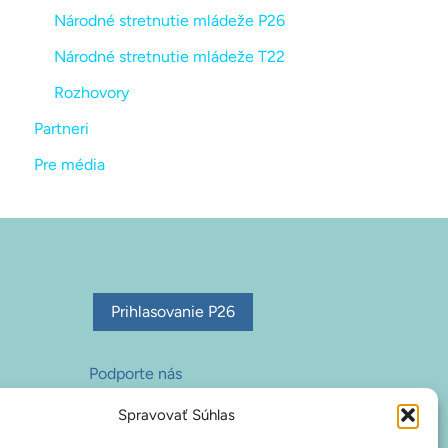
Národné stretnutie mládeže P26
Národné stretnutie mládeže T22
Rozhovory
Partneri
Pre média
Prihlasovanie P26
Podporte nás
Na stiahnutie
Spravovať Súhlas
Zásady používania súborov cookie