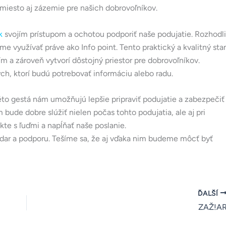
 miesto aj zázemie pre našich dobrovoľníkov.
k
svojím prístupom a ochotou podporiť naše podujatie. Rozhodli
me využívať práve ako Info point. Tento praktický a kvalitný sta
a zároveň vytvorí dôstojný priestor pre dobrovoľníkov.
ch, ktorí budú potrebovať informáciu alebo radu.
éto gestá nám umožňujú lepšie pripraviť podujatie a zabezpečiť
bude dobre slúžiť nielen počas tohto podujatia, ale aj pri
te s ľuďmi a napĺňať naše poslanie.
 dar a podporu. Tešíme sa, že aj vďaka nim budeme môcť byť
ĎALŠÍ
ZAŽ!A