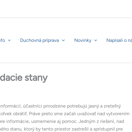
nfo
Duchovná príprava
Novinky
Napísali o n
dacie stany
nformácií, účastníci prirodzene potrebujú jasný a zreteľný
oľvek obrátiť. Práve preto sme začali uvažovať nad vytvorením
e pre informácie, usmernenie aj pomoc. Jedným z riešení, nad
o stanu, ktorý by tento priestor zastrešil a sprístupnil pre