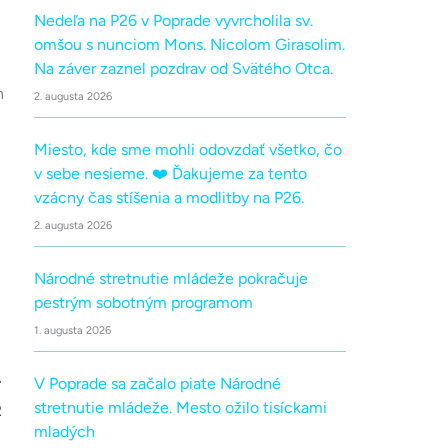
Nedeľa na P26 v Poprade vyvrcholila sv.
omšou s nunciom Mons. Nicolom Girasolim.
Na záver zaznel pozdrav od Svätého Otca.
n
2. augusta 2026
Miesto, kde sme mohli odovzdať všetko, čo
v sebe nesieme. ❤️ Ďakujeme za tento
vzácny čas stíšenia a modlitby na P26.
2. augusta 2026
Národné stretnutie mládeže pokračuje
pestrým sobotným programom
1. augusta 2026
V Poprade sa začalo piate Národné
stretnutie mládeže. Mesto ožilo tisíckami
R
mladých