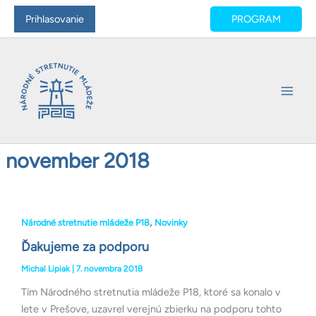
Preskočiť
Main
Prihlasovanie
PROGRAM
na
Men
obsah
november 2018
Ďakujeme
,
za
Národné stretnutie mládeže P18
Novinky
podporu
Ďakujeme za podporu
Michal Lipiak
|
7. novembra 2018
Tím Národného stretnutia mládeže P18, ktoré sa konalo v
lete v Prešove, uzavrel verejnú zbierku na podporu tohto