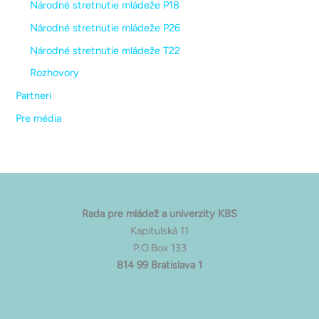
Národné stretnutie mládeže P18
Národné stretnutie mládeže P26
Národné stretnutie mládeže T22
Rozhovory
Partneri
Pre média
Rada pre mládež a univerzity KBS
Kapitulská 11
P.O.Box 133
814 99 Bratislava 1