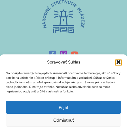
Spravovať Súhlas
Na poskytovanie tých najlepších skúseností používame technológie, ako sú súbory
Prihlasovanie P26
cookie na ukladanie a/alebo prístup k informáciám o zariadení. Súhlas s týmito
technológiami nám umožní spracovávať údaje, ako je správanie pri prehliadaní
alebo jedinečné ID na tejto stránke. Nesúhlas alebo odvolanie súhlasu môže
Podporte nás
nepriaznivo ovplyvniť určité vlastnosti a funkcie.
Na stiahnutie
Zásady používania súborov cookie (EÚ)
Prijať
Odmietnuť